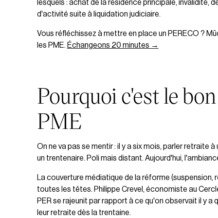
lesquels : achat de la résidence principale, invalidité
d'activité suite à liquidation judiciaire.
Vous réfléchissez à mettre en place un PERECO ? Mūcho
les PME.
Échangeons 20 minutes →
Pourquoi c'est le bo
PME
On ne va pas se mentir : il y a six mois, parler retraite
un trentenaire. Poli mais distant. Aujourd'hui, l'ambian
La couverture médiatique de la réforme (suspension, r
toutes les têtes. Philippe Crevel, économiste au Cercle
PER se rajeunit par rapport à ce qu'on observait il y
leur retraite dès la trentaine.