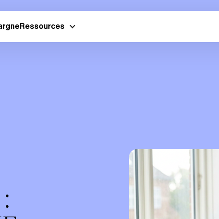
argne
Ressources
 :