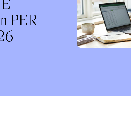
ME
un PER
026