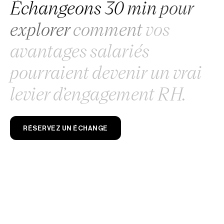
Échangeons
30
min
pour
explorer
comment
vos
avantages
salariés
pourraient
devenir
un
vrai
levier
d’engagement
RH.
RÉSERVEZ UN ÉCHANGE