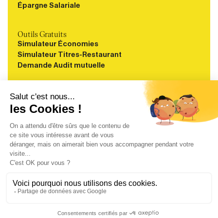
Épargne Salariale
Outils Gratuits
Simulateur Économies
Simulateur Titres-Restaurant
Demande Audit mutuelle
Ressources
Blog
Guides
Webinaires
Études
À propos
FAQ
Carrières
Contact
Mentions légales
Politique de confidentialité
CGU-CGV
Médiateur de la consommation
Cookies