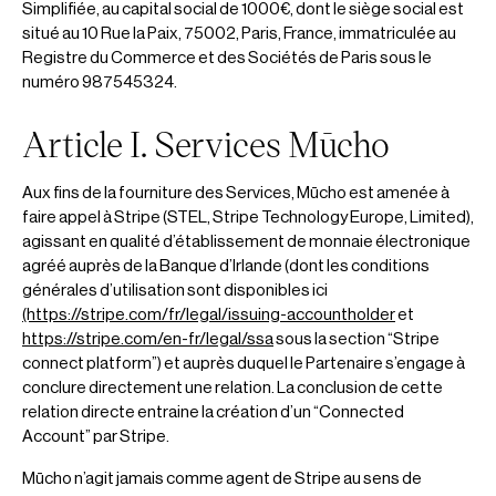
Simplifiée, au capital social de 1000€, dont le siège social est
situé au 10 Rue la Paix, 75002, Paris, France, immatriculée au
Registre du Commerce et des Sociétés de Paris sous le
numéro 987545324.
Article I. Services Mūcho
Aux fins de la fourniture des Services, Mūcho est amenée à
faire appel à Stripe (STEL, Stripe Technology Europe, Limited),
agissant en qualité d’établissement de monnaie électronique
agréé auprès de la Banque d’Irlande (dont les conditions
générales d’utilisation sont disponibles ici
(https://stripe.com/fr/legal/issuing-accountholder
et
https://stripe.com/en-fr/legal/ssa
sous la section “Stripe
connect platform”) et auprès duquel le Partenaire s’engage à
conclure directement une relation. La conclusion de cette
relation directe entraine la création d’un “Connected
Account” par Stripe.
Mūcho n’agit jamais comme agent de Stripe au sens de