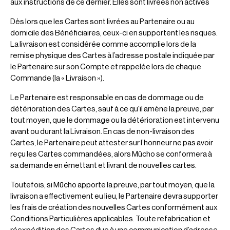
aux instructions de ce dernier. Elles sont livrées non actives
Dès lors que les Cartes sont livrées au Partenaire ou au
domicile des Bénéficiaires, ceux-ci en supportent les risques.
La livraison est considérée comme accomplie lors de la
remise physique des Cartes à l’adresse postale indiquée par
le Partenaire sur son Compte et rappelée lors de chaque
Commande (la « Livraison »).
Le Partenaire est responsable en cas de dommage ou de
détérioration des Cartes, sauf à ce qu'il amène la preuve, par
tout moyen, que le dommage ou la détérioration est intervenu
avant ou durant la Livraison. En cas de non-livraison des
Cartes, le Partenaire peut attester sur l’honneur ne pas avoir
reçu les Cartes commandées, alors Mūcho se conformera à
sa demande en émettant et livrant de nouvelles cartes.
Toutefois, si Mūcho apporte la preuve, par tout moyen, que la
livraison a effectivement eu lieu, le Partenaire devra supporter
les frais de création des nouvelles Cartes conformément aux
Conditions Particulières applicables. Toute refabrication et