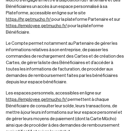
Mūcho s’engage à mettre à disposition du Partenaire et des
Bénéficiaires un accès à un espace personnalisé à sa
Plateforme, accessible en ligne sur le site
https://hr.getmucho.fr/
pour la plateforme Partenaire et sur
https://employee.getmucho.fr/
pour la plateforme
Bénéficiaire.
Le Compte permet notamment au Partenaire de gérer les
informations relatives à son entreprise, de passer les
commandes de rechargement des Cartes et de création des
Cartes, de gérer la liste des Bénéficiaires et d’accéder à
toutes les informations de facturation, de procéder aux
demandes de remboursement faites par les bénéficiaires
depuis leur espace bénéficiaire.
Les espaces personnels, accessibles en ligne sur
https://employee.getmucho.fr/
permettent à chaque
Bénéficiaire de consulter leur solde, leurs transactions, de
mettre à jour leurs informations sur leur espace personnel et
de gérer leurs moyens de paiement (dont la Carte Mūcho)
ainsi que de procéder à des demandes de remboursement