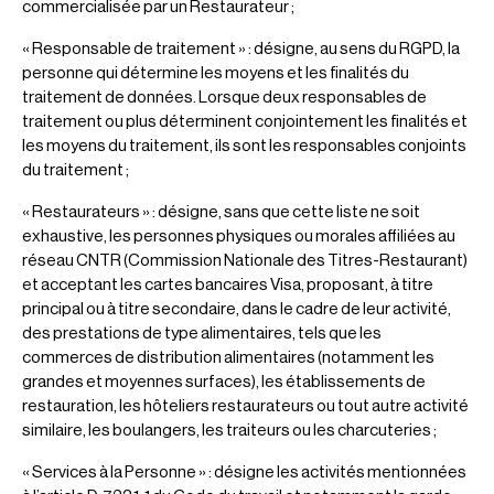
commercialisée par un Restaurateur ;
« Responsable de traitement » : désigne, au sens du RGPD, la
personne qui détermine les moyens et les finalités du
traitement de données. Lorsque deux responsables de
traitement ou plus déterminent conjointement les finalités et
les moyens du traitement, ils sont les responsables conjoints
du traitement ;
« Restaurateurs » : désigne, sans que cette liste ne soit
exhaustive, les personnes physiques ou morales affiliées au
réseau CNTR (Commission Nationale des Titres-Restaurant)
et acceptant les cartes bancaires Visa, proposant, à titre
principal ou à titre secondaire, dans le cadre de leur activité,
des prestations de type alimentaires, tels que les
commerces de distribution alimentaires (notamment les
grandes et moyennes surfaces), les établissements de
restauration, les hôteliers restaurateurs ou tout autre activité
similaire, les boulangers, les traiteurs ou les charcuteries ;
« Services à la Personne » : désigne les activités mentionnées