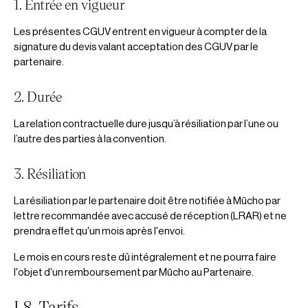
1. Entrée en vigueur
Les présentes CGUV entrent en vigueur à compter de la
signature du devis valant acceptation des CGUV par le
partenaire.
2. Durée
La relation contractuelle dure jusqu’à résiliation par l’une ou
l’autre des parties à la convention.
3. Résiliation
La résiliation par le partenaire doit être notifiée à Mūcho par
lettre recommandée avec accusé de réception (LRAR) et ne
prendra effet qu'un mois après l'envoi.
Le mois en cours reste dû intégralement et ne pourra faire
l'objet d'un remboursement par Mūcho au Partenaire.
I.8. Tarifs