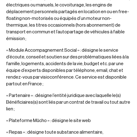
électriques ou manuels, le covoiturage, les engins de
déplacement personnels partagés en location en ou en free-
floating non-motorisés ou équipés d’un moteur non-
thermique, les titres occasionnels (hors abonnement) de
transport en commun et l’autopartage de véhicules à faible
émission ;
« Module Accompagnement Social » : désigne le service
d’écoute, conseil et soutien sur des problématiques liées à la
famille, logements, accidents de la vie, budget etc. par une
équipe d’experts disponibles par téléphone, email, chat et
rendez-vous par visioconférence. Ce service est disponible
partout en France ;
« Partenaire » : désigne l’entité juridique avec laquelle le(s)
Bénéficiaires(s) sont liés par un contrat de travail ou tout autre
lien ;
« Plateforme Mūcho » : désigne le site web
« Repas » : désigne toute substance alimentaire,