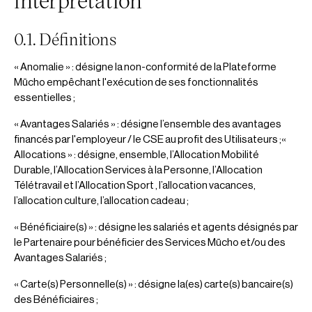
4. Notification de la Cession
0.1. Définitions
5. Litiges et Validité des Clauses
« Anomalie » : désigne la non-conformité de la Plateforme
6. Contact
Mūcho empêchant l'exécution de ses fonctionnalités
essentielles ;
I.10. Gestion des réclamations
« Avantages Salariés » : désigne l’ensemble des avantages
1. Objet de la Réclamation
financés par l'employeur / le CSE au profit des Utilisateurs ;«
Allocations » : désigne, ensemble, l’Allocation Mobilité
2. Procédure de Réclamation
Durable, l’Allocation Services à la Personne, l’Allocation
Télétravail et l’Allocation Sport , l’allocation vacances,
3. Délais de Réclamation
l’allocation culture, l’allocation cadeau ;
« Bénéficiaire(s) » : désigne les salariés et agents désignés par
4. Accusé de Réception
le Partenaire pour bénéficier des Services Mūcho et/ou des
Avantages Salariés ;
5. Traitement de la Réclamation
« Carte(s) Personnelle(s) » : désigne la(es) carte(s) bancaire(s)
6. Contact
des Bénéficiaires ;