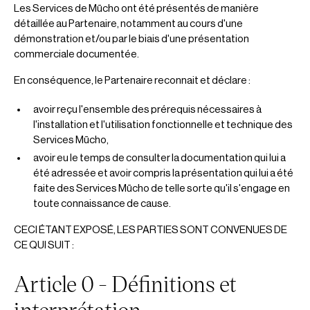
Les Services de Mūcho ont été présentés de manière
I.7. Entrée en vigueur, durée et résiliation de la
II.5. Cas de la force majeure
détaillée au Partenaire, notamment au cours d'une
convention
démonstration et/ou par le biais d'une présentation
commerciale documentée.
1. Entrée en vigueur
En conséquence, le Partenaire reconnait et déclare :
2. Durée
avoir reçu l'ensemble des prérequis nécessaires à
l'installation et l'utilisation fonctionnelle et technique des
3. Résiliation
Services Mūcho,
I.8. Tarifs
avoir eu le temps de consulter la documentation qui lui a
été adressée et avoir compris la présentation qui lui a été
faite des Services Mūcho de telle sorte qu'il s'engage en
I.9. Cession du contrat
toute connaissance de cause.
1. Cession par le Client
CECI ÉTANT EXPOSÉ, LES PARTIES SONT CONVENUES DE
CE QUI SUIT :
2. Cession par la Société
Article 0 - Définitions et
3. Effets de la Cession
interprétation