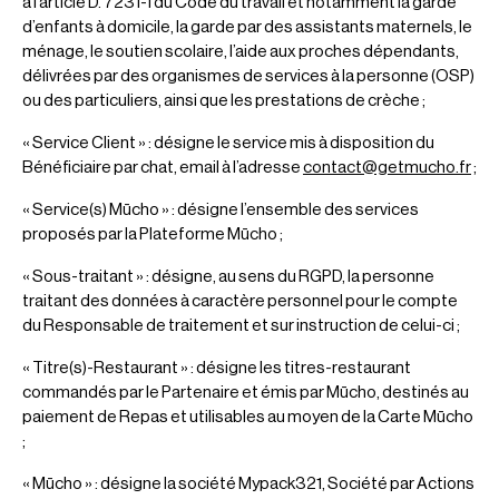
à l’article D. 7231-1 du Code du travail et notamment la garde
d’enfants à domicile, la garde par des assistants maternels, le
ménage, le soutien scolaire, l’aide aux proches dépendants,
délivrées par des organismes de services à la personne (OSP)
ou des particuliers, ainsi que les prestations de crèche ;
« Service Client » : désigne le service mis à disposition du
Bénéficiaire par chat, email à l’adresse
contact@getmucho.fr
;
« Service(s) Mūcho » : désigne l’ensemble des services
proposés par la Plateforme Mūcho ;
« Sous-traitant » : désigne, au sens du RGPD, la personne
traitant des données à caractère personnel pour le compte
du Responsable de traitement et sur instruction de celui-ci ;
« Titre(s)-Restaurant » : désigne les titres-restaurant
commandés par le Partenaire et émis par Mūcho, destinés au
paiement de Repas et utilisables au moyen de la Carte Mūcho
;
« Mūcho » : désigne la société Mypack321, Société par Actions