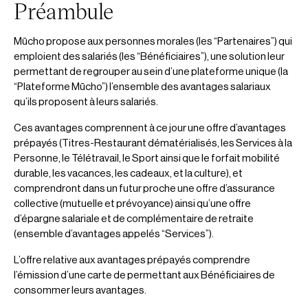
Préambule
espaces personnels pour les Bénéficiaires
II.2. Droit de communication commerciale
I.2. Emission, production et livraison des Cartes
Mūcho propose aux personnes morales (les “Partenaires”) qui
II.3. Politique de modifications des CGUV
emploient des salariés (les “Bénéficiaires”), une solution leur
I.2.1 Livraison des Cartes
permettant de regrouper au sein d’une plateforme unique (la
“Plateforme Mūcho”) l’ensemble des avantages salariaux
1. Droit de Modification
qu’ils proposent à leurs salariés.
I.2.2 Conditions d’utilisation des Cartes par les
Bénéficiaires
2. Notification des Modifications
Ces avantages comprennent à ce jour une offre d’avantages
prépayés (Titres-Restaurant dématérialisés, les Services à la
I.2.3 Remplacement des Cartes et mise en opposition
3. Prise d'Effet des Modifications
Personne, le Télétravail, le Sport ainsi que le forfait mobilité
durable, les vacances, les cadeaux, et la culture), et
I.3 Commande et fonctionnement des Titres-
4. Acceptation des Modifications
comprendront dans un futur proche une offre d’assurance
restaurant
collective (mutuelle et prévoyance) ainsi qu’une offre
5. Litiges et Validité des Clauses
d’épargne salariale et de complémentaire de retraite
I.4. Recharge et fonctionnement des cagnottes
(ensemble d’avantages appelés “Services”).
6. Contact
I.5. Principaux flux monétaires
L’offre relative aux avantages prépayés comprendre
l’émission d’une carte de permettant aux Bénéficiaires de
II.4. Politique de responsabilités, de gestion des litiges
consommer leurs avantages.
I.6. Remboursement
& de propriété intellectuelle