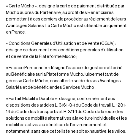
« Carte Mūcho » : désigne la carte de paiement distribuée par
Mūcho auprès du Partenaire, au profit des Bénéficiaires,
permettant à ces derniers de procéder au règlement de leurs
Avantages Salariés. La Carte Mūcho est utilisable uniquement
en France ;
« Conditions Générales d'Utilisation et de Vente (CGUV) :
désigne ce document des conditions générales d’utilisation
et de vente de la Plateforme Mūcho ;
« Espace Personnel » : désigne l’espace de gestion rattaché
au Bénéficiaire sur la Plateforme Mūcho, lui permettant de
gérer sa Carte Mūcho, consulter le solde de ses Avantages
Salariés et de bénéficier des Services Mūcho ;
« Forfait Mobilité Durable » : désigne, conformément aux
dispositions des articles L. 3161-3-1 du Code du travail, L. 1231-
14 du Code des transports et R. 311-1 du Code de la route, les
solutions de mobilité alternatives à la voiture individuelle et les
mobilités actives au bénéfice de l’environnement et
notamment, sans que cette liste ne soit exhaustive, les vélos,