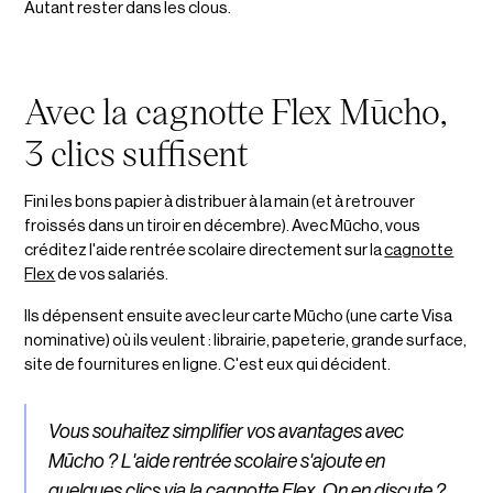
Autant rester dans les clous.
Avec la cagnotte Flex Mūcho,
3 clics suffisent
Fini les bons papier à distribuer à la main (et à retrouver
froissés dans un tiroir en décembre). Avec Mūcho, vous
créditez l'aide rentrée scolaire directement sur la
cagnotte
Flex
de vos salariés.
Ils dépensent ensuite avec leur carte Mūcho (une carte Visa
nominative) où ils veulent : librairie, papeterie, grande surface,
site de fournitures en ligne. C'est eux qui décident.
Vous souhaitez simplifier vos avantages avec
Mūcho ? L'aide rentrée scolaire s'ajoute en
quelques clics via la cagnotte Flex.
On en discute ?