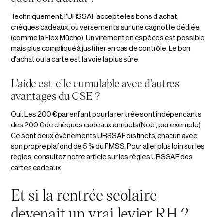
Techniquement, l'URSSAF accepte les bons d'achat,
chèques cadeaux, ou versements sur une cagnotte dédiée
(comme la Flex Mūcho). Un virement en espèces est possible
mais plus compliqué à justifier en cas de contrôle. Le bon
d'achat ou la carte est la voie la plus sûre.
L'aide est-elle cumulable avec d'autres
avantages du CSE ?
Oui. Les 200 € par enfant pour la rentrée sont indépendants
des 200 € de chèques cadeaux annuels (Noël, par exemple).
Ce sont deux événements URSSAF distincts, chacun avec
son propre plafond de 5 % du PMSS. Pour aller plus loin sur les
règles, consultez notre article sur les
règles URSSAF des
cartes cadeaux
.
Et si la rentrée scolaire
devenait un vrai levier RH ?