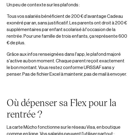
Un peu de contexte sur les plafonds :
Tous vos salariés bénéficient de 200 € d'avantage Cadeau
exonéré par an, sans justificatif. Les parents ont droit à 200 €
supplémentaires par enfant scolarisé à l'occasion de la
rentrée. Pour une famille de trois enfants, ça représente 600
€ de plus.
Grâce aux infos renseignées dans l'app, le plafond majoré
s'active au bon moment. Chaque parent reçoit exactement
le bon montant. Vous restez conforme URSSAF sans y
penser. Pas de fichier Excel à maintenir, pas de mail à envoyer.
Où dépenser sa Flex pour la
rentrée ?
La carte Mūcho fonctionne sur le réseau Visa, en boutique
comme en ligne. Vos salariés peuvent l'utiliser partout :