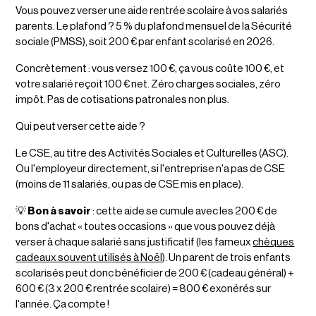
Vous pouvez verser une aide rentrée scolaire à vos salariés
parents. Le plafond ? 5 % du plafond mensuel de la Sécurité
sociale (PMSS), soit 200 € par enfant scolarisé en 2026.
Concrètement : vous versez 100 €, ça vous coûte 100 €, et
votre salarié reçoit 100 € net. Zéro charges sociales, zéro
impôt. Pas de cotisations patronales non plus.
Qui peut verser cette aide ?
Le CSE, au titre des Activités Sociales et Culturelles (ASC).
Ou l'employeur directement, si l'entreprise n'a pas de CSE
(moins de 11 salariés, ou pas de CSE mis en place).
💡
Bon à savoir
: cette aide se cumule avec les 200 € de
bons d'achat « toutes occasions » que vous pouvez déjà
verser à chaque salarié sans justificatif (les fameux
chèques
cadeaux souvent utilisés à Noël
). Un parent de trois enfants
scolarisés peut donc bénéficier de 200 € (cadeau général) +
600 € (3 x 200 € rentrée scolaire) = 800 € exonérés sur
l'année. Ça compte !