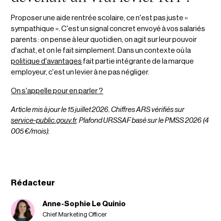
Proposer une aide rentrée scolaire, ce n'est pas juste «
sympathique ». C'est un signal concret envoyé à vos salariés
parents : on pense à leur quotidien, on agit sur leur pouvoir
d'achat, et on le fait simplement. Dans un contexte où la
politique d'avantages
fait partie intégrante de la marque
employeur, c'est un levier à ne pas négliger.
On s'appelle pour en parler ?
Article mis à jour le 15 juillet 2026. Chiffres ARS vérifiés sur
service-public.gouv.fr
. Plafond URSSAF basé sur le PMSS 2026 (4
005 €/mois).
Rédacteur
Anne-Sophie Le Quinio
Chief Marketing Officer