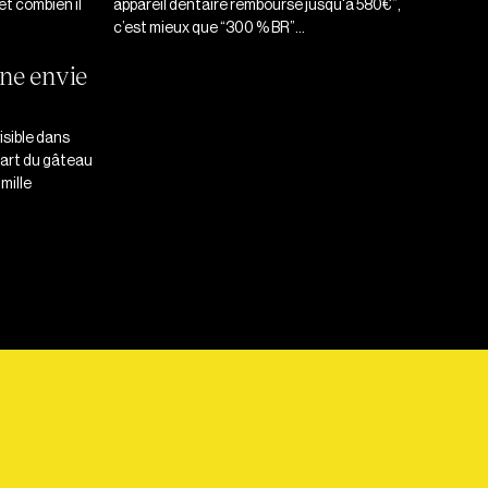
et combien il
appareil dentaire remboursé jusqu'à 580€”,
c’est mieux que “300 % BR”…
ne envie
isible dans
part du gâteau
mille