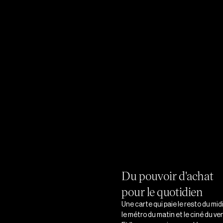
ÇA VA COMPTER 
Une app po
équipes
et la carte 
Le meilleur avantage, c’est 
équipes voient tout ce que 
profite — chaque jour, dan
Du pouvoir d'achat
pour le quotidien
Une carte qui paie le resto du midi
le métro du matin et le ciné du ven