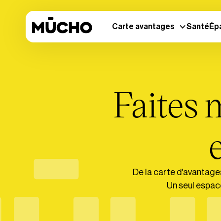
Carte avantages
Santé
Ép
Faites 
e
De la carte d'avantages
Un seul espace