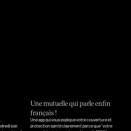
MŪCHO POUR EUX
ur vos
qui va avec !
celui qu’on utilise. Vos
vous leur offrez et en
s leur poche.
Une mutuelle qui parle enfin
français !
,
Une app qui vous explique votre couverture et
dredi soir.
protection santé clairement parce que “votre