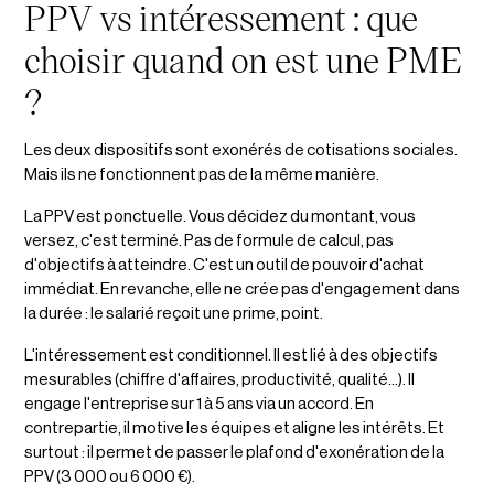
PPV vs intéressement : que
choisir quand on est une PME
?
Les deux dispositifs sont exonérés de cotisations sociales.
Mais ils ne fonctionnent pas de la même manière.
La PPV est ponctuelle. Vous décidez du montant, vous
versez, c'est terminé. Pas de formule de calcul, pas
d'objectifs à atteindre. C'est un outil de pouvoir d'achat
immédiat. En revanche, elle ne crée pas d'engagement dans
la durée : le salarié reçoit une prime, point.
L'intéressement est conditionnel. Il est lié à des objectifs
mesurables (chiffre d'affaires, productivité, qualité…). Il
engage l'entreprise sur 1 à 5 ans via un accord. En
contrepartie, il motive les équipes et aligne les intérêts. Et
surtout : il permet de passer le plafond d'exonération de la
PPV (3 000 ou 6 000 €).