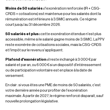
Moins de 50 salariés :
l'exonération renforcée (IR + CSG-
CRDS + cotisations) est maintenue pour les salariés dont la
rémunération est inférieure à 3 SMIC annuels. Ce régime
court jusqu'au 31 décembre 2026.
50 salariés et plus :
cette exonération étendue n'est plus
accessible, même si le salarié gagne moins de 3 SMIC. La PPV
reste exonérée de cotisations sociales, mais la CSG-CRDS
et l'impôt sur le revenu s'appliquent.
Plafond d'exonération :
il reste inchangé à 3 000 € par
salarié et par an, ou 6 000 € si un dispositif d'intéressement
ou de participation volontaire est en place à la date de
versement.
En clair : si vous êtes une PME de moins de 50 salariés, c'est
votre dernière année pour profiter de l'exonération
maximale. À partir de 2027, le régime renforcé disparaît, sauf
nouvelle prolongation législative.