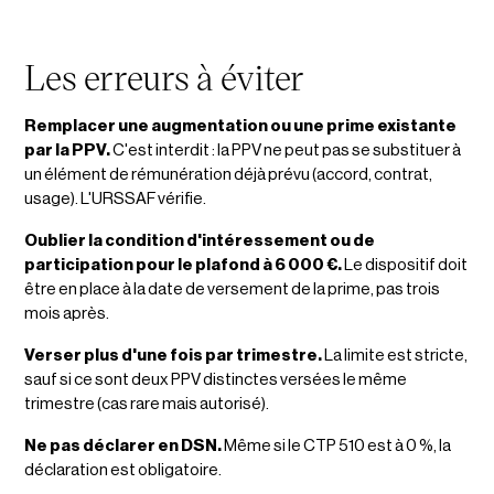
Les erreurs à éviter
Remplacer une augmentation ou une prime existante
par la PPV.
C'est interdit : la PPV ne peut pas se substituer à
un élément de rémunération déjà prévu (accord, contrat,
usage). L'URSSAF vérifie.
Oublier la condition d'intéressement ou de
participation pour le plafond à 6 000 €.
Le dispositif doit
être en place à la date de versement de la prime, pas trois
mois après.
Verser plus d'une fois par trimestre.
La limite est stricte,
sauf si ce sont deux PPV distinctes versées le même
trimestre (cas rare mais autorisé).
Ne pas déclarer en DSN.
Même si le CTP 510 est à 0 %, la
déclaration est obligatoire.