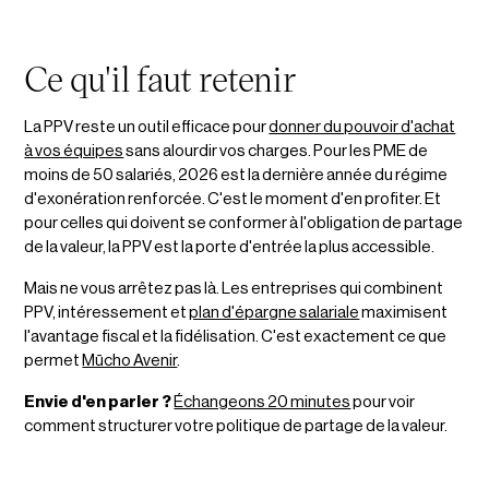
Ce qu'il faut retenir
La PPV reste un outil efficace pour
donner du pouvoir d'achat
à vos équipes
sans alourdir vos charges. Pour les PME de
moins de 50 salariés, 2026 est la dernière année du régime
d'exonération renforcée. C'est le moment d'en profiter. Et
pour celles qui doivent se conformer à l'obligation de partage
de la valeur, la PPV est la porte d'entrée la plus accessible.
Mais ne vous arrêtez pas là. Les entreprises qui combinent
PPV, intéressement et
plan d'épargne salariale
maximisent
l'avantage fiscal et la fidélisation. C'est exactement ce que
permet
Mūcho Avenir
.
Envie d'en parler ?
Échangeons 20 minutes
pour voir
comment structurer votre politique de partage de la valeur.