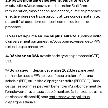
2. Fixez le montant et les éventuels critères de
modulation.
Vous pouvez moduler selon 5 critères :
rémunération, classification, ancienneté, durée de présence
effective, durée de travail au contrat. Les congés maternité,
paternité et adoption comptent comme du temps de
présence.
3. Versez la prime en une ou plusieurs fois,
dans la limite
d'un versement par trimestre. Vous pouvez verser deux PPV
distinctes par année civile.
4. Déclarez en DSN
avec le code type de personnel (CTP)
510.
💡
Bon à savoir
: depuis décembre 2023, le salarié peut
demander que sa PPV soit versée sur un plan d'épargne
salariale (PEE) ou un plan d'épargne retraite (PERECO). Dans
ce cas, les sommes peuvent bénéficier d'un abondement de
l'employeur un avantage supplémentaire (si l'entreprise a mis
en place ce dispositif) pour
renforccer votre politique
d'épargne salariale.