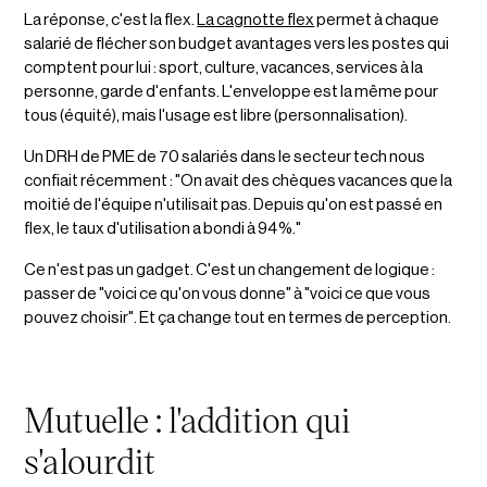
La réponse, c'est la flex.
La cagnotte flex
permet à chaque
salarié de flécher son budget avantages vers les postes qui
comptent pour lui : sport, culture, vacances, services à la
personne, garde d'enfants. L'enveloppe est la même pour
tous (équité), mais l'usage est libre (personnalisation).
Un DRH de PME de 70 salariés dans le secteur tech nous
confiait récemment : "On avait des chèques vacances que la
moitié de l'équipe n'utilisait pas. Depuis qu'on est passé en
flex, le taux d'utilisation a bondi à 94 %."
Ce n'est pas un gadget. C'est un changement de logique :
passer de "voici ce qu'on vous donne" à "voici ce que vous
pouvez choisir". Et ça change tout en termes de perception.
Mutuelle : l'addition qui
s'alourdit