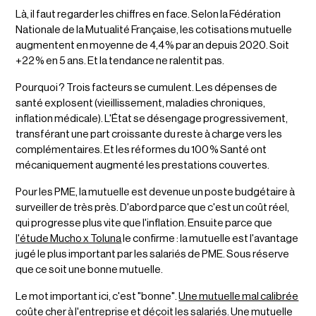
Là, il faut regarder les chiffres en face. Selon la Fédération
Nationale de la Mutualité Française, les cotisations mutuelle
augmentent en moyenne de 4,4 % par an depuis 2020. Soit
+22 % en 5 ans. Et la tendance ne ralentit pas.
Pourquoi ? Trois facteurs se cumulent. Les dépenses de
santé explosent (vieillissement, maladies chroniques,
inflation médicale). L'État se désengage progressivement,
transférant une part croissante du reste à charge vers les
complémentaires. Et les réformes du 100 % Santé ont
mécaniquement augmenté les prestations couvertes.
Pour les PME, la mutuelle est devenue un poste budgétaire à
surveiller de très près. D'abord parce que c'est un coût réel,
qui progresse plus vite que l'inflation. Ensuite parce que
l'étude Mucho x Toluna
le confirme : la mutuelle est l'avantage
jugé le plus important par les salariés de PME. Sous réserve
que ce soit une bonne mutuelle.
Le mot important ici, c'est "bonne".
Une mutuelle mal calibrée
coûte cher à l'entreprise et déçoit les salariés. Une mutuelle