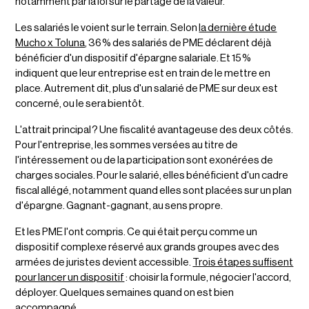
notamment par la loi sur le partage de la valeur.
Les salariés le voient sur le terrain. Selon
la dernière étude
Mucho x Toluna
, 36 % des salariés de PME déclarent déjà
bénéficier d'un dispositif d'épargne salariale. Et 15 %
indiquent que leur entreprise est en train de le mettre en
place. Autrement dit, plus d'un salarié de PME sur deux est
concerné, ou le sera bientôt.
L'attrait principal ? Une fiscalité avantageuse des deux côtés.
Pour l'entreprise, les sommes versées au titre de
l'intéressement ou de la participation sont exonérées de
charges sociales. Pour le salarié, elles bénéficient d'un cadre
fiscal allégé, notamment quand elles sont placées sur un plan
d'épargne. Gagnant-gagnant, au sens propre.
Et les PME l'ont compris. Ce qui était perçu comme un
dispositif complexe réservé aux grands groupes avec des
armées de juristes devient accessible.
Trois étapes suffisent
pour lancer un dispositif
: choisir la formule, négocier l'accord,
déployer. Quelques semaines quand on est bien
accompagné.