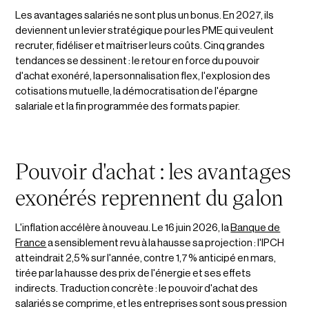
Les avantages salariés ne sont plus un bonus. En 2027, ils
deviennent un levier stratégique pour les PME qui veulent
recruter, fidéliser et maîtriser leurs coûts. Cinq grandes
tendances se dessinent : le retour en force du pouvoir
d'achat exonéré, la personnalisation flex, l'explosion des
cotisations mutuelle, la démocratisation de l'épargne
salariale et la fin programmée des formats papier.
Pouvoir d'achat : les avantages
exonérés reprennent du galon
L'inflation accélère à nouveau. Le 16 juin 2026, la
Banque de
France
a sensiblement revu à la hausse sa projection : l'IPCH
atteindrait 2,5 % sur l'année, contre 1,7 % anticipé en mars,
tirée par la hausse des prix de l'énergie et ses effets
indirects. Traduction concrète : le pouvoir d'achat des
salariés se comprime, et les entreprises sont sous pression