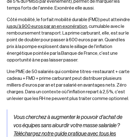
de 5 % du PMSS par événement), permet de marquer les
temps forts de l'année. Exonérée elle aussi.
Côté mobilité, le forfait mobilité durable (FMD) peut atteindre
jusqu'à 900 euros par an en exonération
, cumulable avec le
remboursement transport. La prime carburant, elle, est sur le
point de doubler pour passer à 600 euros par an. Quand les
prix à la pompe explosent dans le sillage de l'inflation
énergétique pointée par la Banque de France, c'est une
opportunité à ne pas laisser passer.
Une PME de 50 salariés qui combine titres-restaurant + carte
cadeau + FMD + prime carburant peut distribuer plusieurs
milliers d'euros par an et par salarié en avantages nets. Zéro
charges. Dans un contexte où l'inflation repart à 2,5 %, c'est
un levier que les RH ne peuvent plus traiter comme optionnel.
Vous cherchez à augmenter le pouvoir d'achat de
vos équipes sans alourdir votre masse salariale ?
Téléchargez notre guide pratique avec tous les