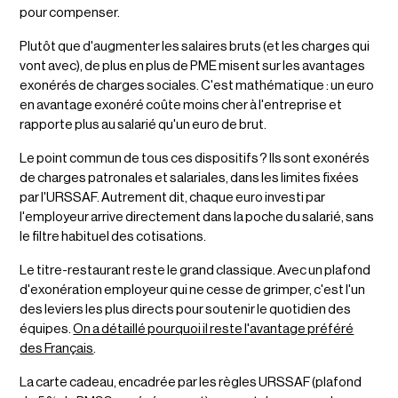
pour compenser.
Plutôt que d'augmenter les salaires bruts (et les charges qui
vont avec), de plus en plus de PME misent sur les avantages
exonérés de charges sociales. C'est mathématique : un euro
en avantage exonéré coûte moins cher à l'entreprise et
rapporte plus au salarié qu'un euro de brut.
Le point commun de tous ces dispositifs ? Ils sont exonérés
de charges patronales et salariales, dans les limites fixées
par l'URSSAF. Autrement dit, chaque euro investi par
l'employeur arrive directement dans la poche du salarié, sans
le filtre habituel des cotisations.
Le titre-restaurant reste le grand classique. Avec un plafond
d'exonération employeur qui ne cesse de grimper, c'est l'un
des leviers les plus directs pour soutenir le quotidien des
équipes.
On a détaillé pourquoi il reste l'avantage préféré
des Français
.
La carte cadeau, encadrée par les règles URSSAF (plafond