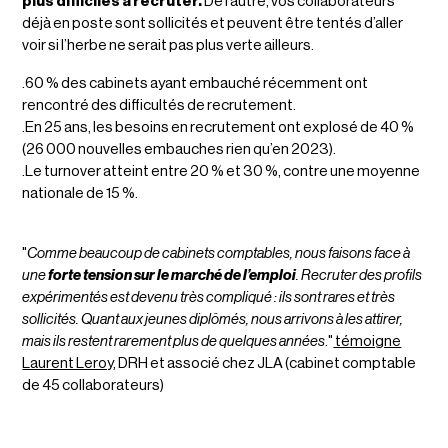
plus difficiles à recruter.
De l’autre, vos collaborateurs
déjà en poste sont sollicités et peuvent être tentés d’aller
voir si l’herbe ne serait pas plus verte ailleurs.
.60 % des cabinets ayant embauché récemment ont
rencontré des difficultés de recrutement​.
.En 25 ans, les besoins en recrutement ont explosé de 40 %
(26 000 nouvelles embauches rien qu’en 2023​).
.Le turnover atteint entre 20 % et 30 %, contre une moyenne
nationale de 15 %​.
"
Comme beaucoup de cabinets comptables, nous faisons face à
une
forte tension sur le marché de l’emploi
. Recruter des profils
expérimentés est devenu très compliqué : ils sont rares et très
sollicités. Quant aux jeunes diplômés, nous arrivons à les attirer,
mais ils restent rarement plus de quelques années
."
témoigne
Laurent Leroy
, DRH et associé chez JLA (cabinet comptable
de 45 collaborateurs)