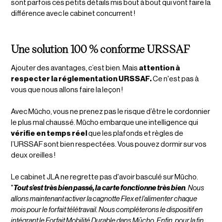
sont parfois ces petits détails mis bout à bout qui vont faire la
différence avec le cabinet concurrent !
Une solution 100 % conforme URSSAF
Ajouter des avantages, c’est bien. Mais
attention à
respecter la réglementation URSSAF.
Ce n'est pas à
vous que nous allons faire la leçon !
Avec Mūcho, vous ne prenez pas le risque d’être le cordonnier
le plus mal chaussé. Mūcho embarque une intelligence qui
vérifie en temps réel
que les plafonds et règles de
l’URSSAF sont bien respectées. Vous pouvez dormir sur vos
deux oreilles !
Le cabinet JLA ne regrette pas d'avoir basculé sur Mūcho.
"
Tout s’est très bien passé, la carte fonctionne très bien
. Nous
allons maintenant activer la cagnotte Flex et l’alimenter chaque
mois pour le forfait télétravail. Nous compléterons le dispositif en
intégrant le Forfait Mobilité Durable dans Mūcho. Enfin, pour la fin