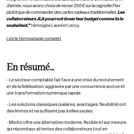
d’année, nous avons choisi de verser 250 € sur la cagnotte Flex
plutôt que de commander des cartes cadeaux traditionnelles.
Les
collaborateurs JLA pourront doser leur budget comme ils le
souhaitent.
"
témoigne Laurent Leroy.
Lire le témoignage complet
En résumé…
- Le secteur comptable fait face à une crise du recrutement
et de la fidélisation, aggravée par une concurrence accrue et
une transformation numérique rapide.
- Les solutions classiques (salaires, avantages, flexibilité) ont
des limites et ne suffisent pas à elles seules.
- Mūcho offre une alternative moderne, flexible et sur mesure,
qui répond aux attentes des collaborateurs tout en