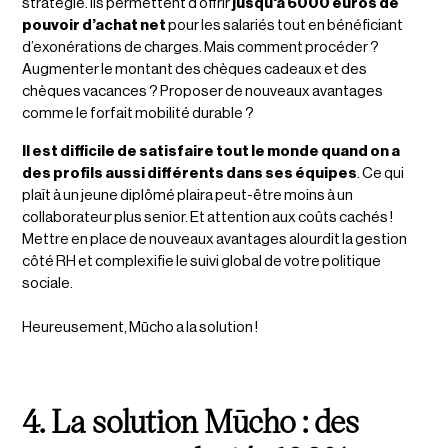
stratégie. Ils permettent d’offrir
jusqu'à 6000 euros de
pouvoir d’achat net
pour les salariés tout en bénéficiant
d’exonérations de charges. Mais comment procéder ?
Augmenter le montant des chèques cadeaux et des
chèques vacances ? Proposer de nouveaux avantages
comme le forfait mobilité durable ?
Il est difficile de satisfaire tout le monde quand on a
des profils aussi différents dans ses équipes
. Ce qui
plaît à un jeune diplômé plaira peut-être moins à un
collaborateur plus senior. Et attention aux coûts cachés !
Mettre en place de nouveaux avantages alourdit la gestion
côté RH et complexifie le suivi global de votre politique
sociale.
Heureusement, Mūcho a la solution !
4. La solution Mūcho : des