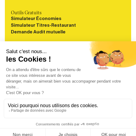
Outils Gratuits
Simulateur Économies
Simulateur Titres-Restaurant
Demande Audit mutuelle
Ressources
Blog
Guides
Webinaires
Études
À propos
FAQ
Carrières
Contact
Mentions légales
Politique de confidentialité
CGU-CGV
Médiateur de la consommation
Cookies