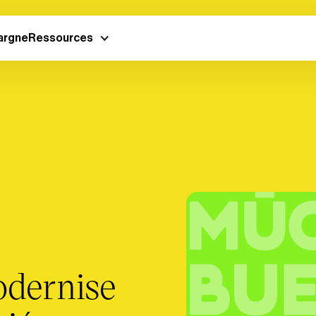
argne
Ressources
odernise