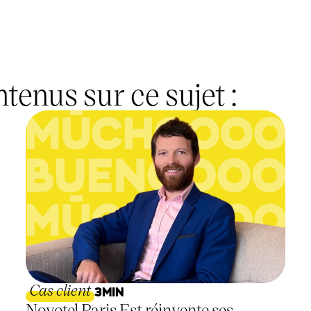
enus sur ce sujet :
Cas client
3
MIN
Novotel Paris Est réinvente ses