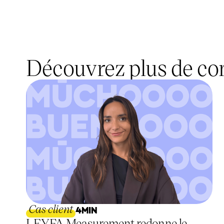
Découvrez plus de cont
Cas client
4
MIN
LEYFA Measurement redonne le