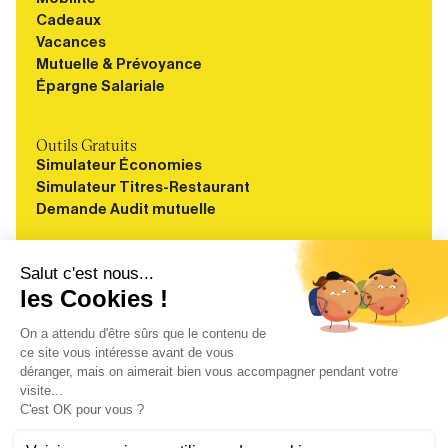
Cadeaux
Vacances
Mutuelle & Prévoyance
Épargne Salariale
Outils Gratuits
Simulateur Économies
Simulateur Titres-Restaurant
Demande Audit mutuelle
Ressources
Blog
Guides
Webinaires
Études
À propos
FAQ
Carrières
Contact