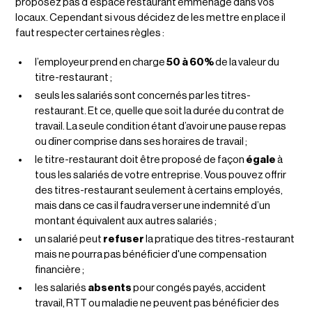
proposez pas d'espace restaurant emménagé dans vos
locaux. Cependant si vous décidez de les mettre en place il
faut respecter certaines règles :
l’employeur prend en charge
50 à 60%
de la valeur du
titre-restaurant ;
seuls les salariés sont concernés par les titres-
restaurant. Et ce, quelle que soit la durée du contrat de
travail. La seule condition étant d’avoir une pause repas
ou dîner comprise dans ses horaires de travail ;
le titre-restaurant doit être proposé de façon
égale
à
tous les salariés de votre entreprise. Vous pouvez offrir
des titres-restaurant seulement à certains employés,
mais dans ce cas il faudra verser une indemnité d’un
montant équivalent aux autres salariés ;
un salarié peut
refuser
la pratique des titres-restaurant
mais ne pourra pas bénéficier d'une compensation
financière ;
les salariés
absents
pour congés payés, accident
travail, RTT ou maladie ne peuvent pas bénéficier des