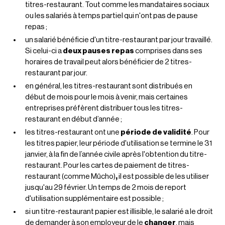
titres-restaurant. Tout comme les mandataires sociaux
ou les salariés à temps partiel qui n'ont pas de pause
repas ;
un salarié bénéficie d'un titre-restaurant par jour travaillé.
Si celui-ci a
deux pauses repas
comprises dans ses
horaires de travail peut alors bénéficier de 2 titres-
restaurant par jour.
en général, les titres-restaurant sont distribués en
début de mois pour le mois à venir, mais certaines
entreprises préfèrent distribuer tous les titres-
restaurant en début d’année ;
les titres-restaurant ont une
période de validité
. Pour
les titres papier, leur période d'utilisation se termine le 31
janvier, à la fin de l’année civile après l'obtention du titre-
restaurant. Pour les cartes de paiement de titres-
restaurant (comme Mūcho)
,
il est possible de les utiliser
jusqu'au 29 février. Un temps de 2 mois de report
d'utilisation supplémentaire est possible ;
si un titre-restaurant papier est illisible, le salarié a le droit
de demander à son employeur de le
changer
, mais