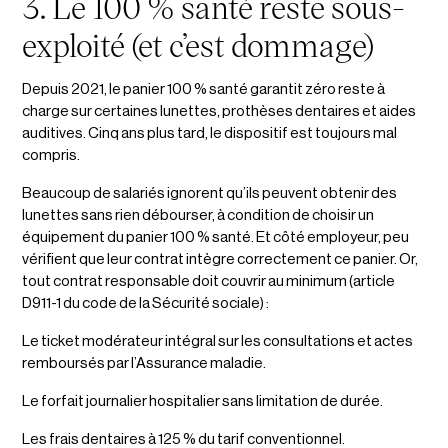
3. Le 100 % santé reste sous-
exploité (et c’est dommage)
Depuis 2021, le panier 100 % santé garantit zéro reste à
charge sur certaines lunettes, prothèses dentaires et aides
auditives. Cinq ans plus tard, le dispositif est toujours mal
compris.
Beaucoup de salariés ignorent qu’ils peuvent obtenir des
lunettes sans rien débourser, à condition de choisir un
équipement du panier 100 % santé. Et côté employeur, peu
vérifient que leur contrat intègre correctement ce panier. Or,
tout contrat responsable doit couvrir au minimum (article
D911-1 du code de la Sécurité sociale) :
Le ticket modérateur intégral sur les consultations et actes
remboursés par l’Assurance maladie.
Le forfait journalier hospitalier sans limitation de durée.
Les frais dentaires à 125 % du tarif conventionnel.