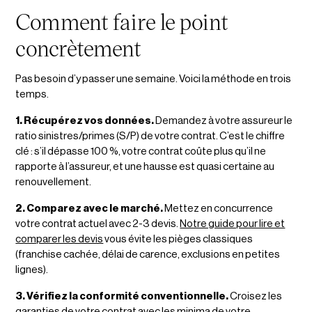
Comment faire le point
concrètement
Pas besoin d’y passer une semaine. Voici la méthode en trois
temps.
1. Récupérez vos données.
Demandez à votre assureur le
ratio sinistres/primes (S/P) de votre contrat. C’est le chiffre
clé : s’il dépasse 100 %, votre contrat coûte plus qu’il ne
rapporte à l’assureur, et une hausse est quasi certaine au
renouvellement.
2. Comparez avec le marché.
Mettez en concurrence
votre contrat actuel avec 2-3 devis.
Notre guide pour lire et
comparer les devis
vous évite les pièges classiques
(franchise cachée, délai de carence, exclusions en petites
lignes).
3. Vérifiez la conformité conventionnelle.
Croisez les
garanties de votre contrat avec les minima de votre