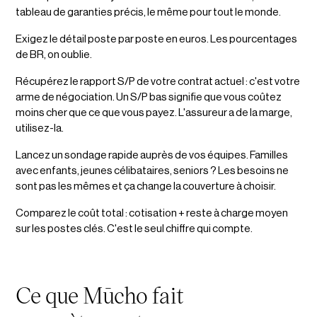
tableau de garanties précis, le même pour tout le monde.
Exigez le détail poste par poste en euros. Les pourcentages
de BR, on oublie.
Récupérez le rapport S/P de votre contrat actuel : c'est votre
arme de négociation. Un S/P bas signifie que vous coûtez
moins cher que ce que vous payez. L'assureur a de la marge,
utilisez-la.
Lancez un sondage rapide auprès de vos équipes. Familles
avec enfants, jeunes célibataires, seniors ? Les besoins ne
sont pas les mêmes et ça change la couverture à choisir.
Comparez le coût total : cotisation + reste à charge moyen
sur les postes clés. C'est le seul chiffre qui compte.
Ce que Mūcho fait