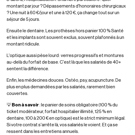
montant par jour ? Dépassements d'honoraires chirurgicaux
? Une nuit à 60 €/jour et une à 120 €, ça change tout sur un
séjour de 5 jours.
Ensuite le dentaire. Les prothèses hors panier 100 % Santé
et les implants sont souvent exclus, souvent plafonnés à un
montant ridicule.
L'optique aussi pèse lourd : verres progressifs et montures
au-delà du forfait de base. C'est là que les salariés de 40+
sentent la différence.
Enfin, les médecines douces. Ostéo, psy, acupuncture. De
plus en plus demandées par les salariés, rarement bien
couvertes.
💡
Bon à savoir
: le panier de soins obligatoire (100 % du
ticket modérateur, forfait hospitalier illimité, 125 % en
dentaire, 100 à 200 € en optique) est le strict minimum légal.
Si votre contrat s'arrête là, vos salariés le voient. Et ça se
ressent dans les entretiens annuels.