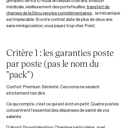
grimpent de 6 à 10 % par an depuis trois ans. Inflation
médicale, vieillissement des portefeuilles,
transfert de
charges de la Sécu vers les complémentaires
... la mécanique
est implacable. Si votre contrat date de plus de deux ans
sans renégociation, vous payez trop cher. Point.
Critère 1 : les garanties poste
par poste (pas le nom du
"pack")
Confort. Premium. Sérénité. Ces noms ne veulent
strictement rien dire.
Ce qui compte, c'est ce qui est écrit en petit. Quatre postes
concentrent l'essentiel des dépenses de santé de vos
salariés.
D'abord, l'hospitalisation. Chambre particulière : quel