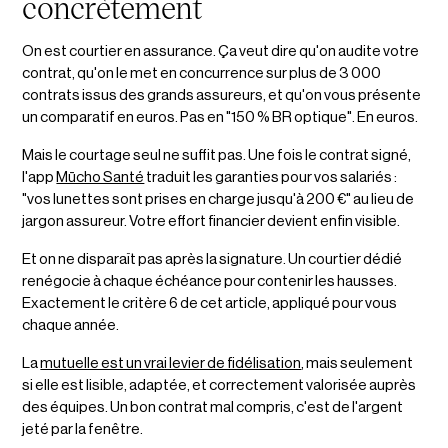
concrètement
On est courtier en assurance. Ça veut dire qu'on audite votre
contrat, qu'on le met en concurrence sur plus de 3 000
contrats issus des grands assureurs, et qu'on vous présente
un comparatif en euros. Pas en "150 % BR optique". En euros.
Mais le courtage seul ne suffit pas. Une fois le contrat signé,
l'app
Mūcho Santé
traduit les garanties pour vos salariés :
"vos lunettes sont prises en charge jusqu'à 200 €" au lieu de
jargon assureur. Votre effort financier devient enfin visible.
Et on ne disparaît pas après la signature. Un courtier dédié
renégocie à chaque échéance pour contenir les hausses.
Exactement le critère 6 de cet article, appliqué pour vous
chaque année.
La
mutuelle est un vrai levier de fidélisation
, mais seulement
si elle est lisible, adaptée, et correctement valorisée auprès
des équipes. Un bon contrat mal compris, c'est de l'argent
jeté par la fenêtre.