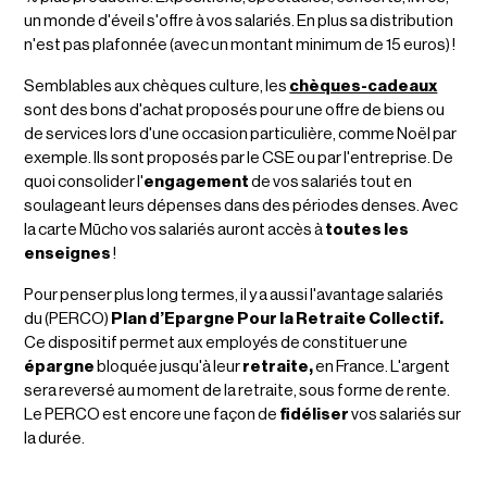
un monde d'éveil s'offre à vos salariés. En plus sa distribution
n'est pas plafonnée (avec un montant minimum de 15 euros) !
Semblables aux chèques culture, les
chèques-cadeaux
sont des bons d'achat proposés pour une offre de biens ou
de services lors d'une occasion particulière, comme Noël par
exemple. Ils sont proposés par le CSE ou par l'entreprise. De
quoi consolider l'
engagement
de vos salariés tout en
soulageant leurs dépenses dans des périodes denses. Avec
la carte Mūcho vos salariés auront accès à
toutes les
enseignes
!
Pour penser plus long termes, il y a aussi l'avantage salariés
du (PERCO)
Plan d’Epargne Pour la Retraite Collectif.
Ce dispositif permet aux employés de constituer une
épargne
bloquée jusqu'à leur
retraite,
en France. L'argent
sera reversé au moment de la retraite, sous forme de rente.
Le PERCO est encore une façon de
fidéliser
vos salariés sur
la durée.