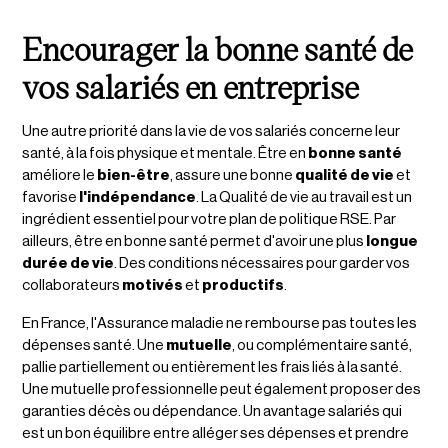
Encourager la bonne santé de
vos salariés en entreprise
Une autre priorité dans la vie de vos salariés concerne leur
santé, à la fois physique et mentale. Être en
bonne santé
améliore le
bien-être
, assure une bonne
qualité de vie
et
favorise
l'indépendance
. La Qualité de vie au travail est un
ingrédient essentiel pour votre plan de politique RSE. Par
ailleurs, être en bonne santé permet d'avoir une plus
longue
durée de vie
. Des conditions nécessaires pour garder vos
collaborateurs
motivés
et
productifs
.
En France, l'Assurance maladie ne rembourse pas toutes les
dépenses santé. Une
mutuelle
, ou complémentaire santé,
pallie partiellement ou entièrement les frais liés à la santé.
Une mutuelle professionnelle peut également proposer des
garanties décès ou dépendance. Un avantage salariés qui
est un bon équilibre entre alléger ses dépenses et prendre