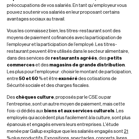
préoccupations de vos salariés. En tant qu'employeur vous
pouvez soutenir vos salariés en leur proposant certains
avantages sociaux au travail.
Vous les connaissez bien, les titres-restaurant sont des
moyens de paiement cofinancés avec la participation de
l’employeur et la participation de l’employé. Les titres-
restaurant peuvent être utilisés dans le secteur alimentaire,
dans des services de
restaurants agréés
, des
petits
commerces
et des
magasins de grande distribution
.
Les plus pour l'employeur : choisir le montant de participation,
entre
50 et 60
% et être
exonéré
des cotisations de
Sécurité sociale et des charges fiscales.
Des
chèques culture
, proposés par le CSE ou par
l'entreprise, sont un autre moyen de paiement, mais cette
fois-ci dédiés aux
biens et aux services culturels
. Les
employés qui accèdent plus facilement à la culture, sont plus
épanouis et engagés envers leurs entreprises. L'étude
menée par Gallup explique que les salariés engagés sont
21
% plus productifs. Expositions, spectacles, concerts, livres,