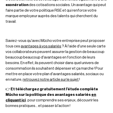
exonération
des cotisations sociales. Un avantage qui peut
faire partie de votre politique RSE et qui renforce votre
marque employeur auprès des talents qui cherchent du
travail.
Saviez-vous qu'avec Mūcho votre entreprise peut proposer
tous ces
avantages à vos salariés
? À l'aide d'une seule carte
vos collaborateurs peuvent assurer la gestion de beaucoup
beaucoup beaucoup d'avantages en fonction de leurs
besoins. En effet, ils peuvent choisir dans quel univers de
consommation ils souhaitent dépenser et ça marche ! Pour
mettre en place votre plan d'avantages salariés, sociaux ou
en nature,
retrouvez notre article sur le sujet
!
👉
Et téléchargez gratuitement l’étude complète
Mūcho sur la politique des avantages salariés
en
cliquant ici
: pour comprendre ses enjeux, découvrir les
bonnes pratiques… et passer à l’action !