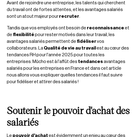
Avant de rejoindre une entreprise, les talents qui cherchent
du travail ont de fortes attentes, et les avantages salariés
sont un atout majeur pour
recruter
.
Tandis que vos employés ont besoin de
reconnaissance
et
de
flexibilité
pour rester motivés dans leur travail, les
avantages salariés permettent de
fidéliser
vos
collaborateurs. La
Qualité de vie au travail
est au cœur des
tendances RH pour l'année 2025 pour toutes les
entreprises. Mūcho est à l'affût des
tendances
avantages
salariés pour les entreprises en France et dans cet article
nous allons vous expliquer quelles tendances il faut suivre
pour fidéliser et attirer des salariés !
Soutenir le pouvoir d'achat des
salariés
Le
pouvoir d'achat
est évidemment un enjeu au cœur des