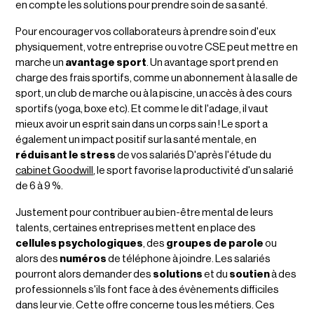
en compte les solutions pour prendre soin de sa santé.
Pour encourager vos collaborateurs à prendre soin d'eux
physiquement, votre entreprise ou votre CSE peut mettre en
marche un
avantage sport
. Un avantage sport prend en
charge des frais sportifs, comme un abonnement à la salle de
sport, un club de marche ou à la piscine, un accès à des cours
sportifs (yoga, boxe etc). Et comme le dit l'adage, il vaut
mieux avoir un esprit sain dans un corps sain ! Le sport a
également un impact positif sur la santé mentale, en
réduisant le stress
de vos salariés D'après l'étude du
cabinet Goodwill
, le sport favorise
la productivité d'un salarié
de 6 à 9 %.
Justement pour contribuer au bien-être mental de leurs
talents, certaines entreprises mettent en place des
cellules psychologiques
, des
groupes de parole
ou
alors des
numéros
de téléphone à joindre. Les salariés
pourront alors demander des
solutions
et du
soutien
à des
professionnels s'ils font face à des évènements difficiles
dans leur vie. Cette offre concerne tous les métiers. Ces