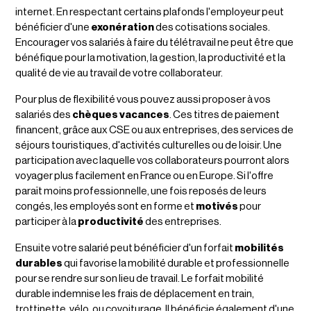
internet. En respectant certains plafonds l'employeur peut
bénéficier d'une
exonération
des cotisations sociales.
Encourager vos salariés à faire du télétravail ne peut être que
bénéfique pour la motivation, la gestion, la productivité et la
qualité de vie au travail de votre collaborateur.
Pour plus de flexibilité vous pouvez aussi proposer à vos
salariés des
chèques vacances
. Ces titres de paiement
financent, grâce aux CSE ou aux entreprises, des services de
séjours touristiques, d'activités culturelles ou de loisir. Une
participation avec laquelle vos collaborateurs pourront alors
voyager plus facilement en France ou en Europe. Si l'offre
paraît moins professionnelle, une fois reposés de leurs
congés, les employés sont en forme et
motivés
pour
participer à la
productivité
des entreprises.
Ensuite votre salarié peut bénéficier d'un forfait
mobilités
durables
qui favorise la mobilité durable et professionnelle
pour se rendre sur son lieu de travail. Le forfait mobilité
durable indemnise les frais de déplacement en train,
trottinette, vélo, ou covoiturage. Il bénéficie également d'une