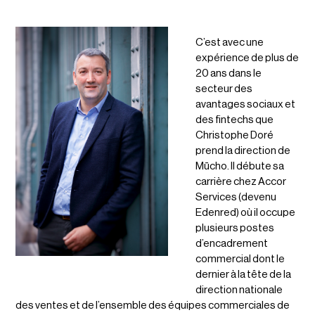
C’est avec une
expérience de plus de
20 ans dans le
secteur des
avantages sociaux et
des fintechs que
Christophe Doré
prend la direction de
Mūcho. Il débute sa
carrière chez Accor
Services (devenu
Edenred) où il occupe
plusieurs postes
d’encadrement
commercial dont le
dernier à la tête de la
direction nationale
des ventes et de l’ensemble des équipes commerciales de