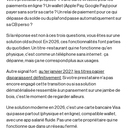
paiements en ligne ? Un wallet (Apple Pay, Google Pay) pour
payer sans sortir sa carte ? Un relai de paiement pour ce qui
dépasse du solde ou du plafond passe automatiquement sur
sa CB perso ?
Si la réponse est non à ces trois questions, vous êtes sur une
solution old school. En 2026, ces fonctionnalités font parties
du quotidien. Un titre-restaurant qui ne fonctionne qu'en
physique, c'est comme un téléphone sans internet : ça
dépanne, mais ça ne correspond plus aux usages.
Autre signal fort :
au 1er janvier 2027, les titres papier
disparaissent définitivement
. Si votre prestataire n'a pas
encore engagé cette transition ou si sa solution
dématérialisée ressemble à un pansement sur une jambe de
bois, c'est le moment de regarder ailleurs.
Une solution moderne en 2026, c'est une carte bancaire Visa
qui passe partout (physique et en ligne), compatible wallet,
avec une app salarié fluide. Pas une carte propriétaire qui ne
fonctionne que dans un réseau fermé.