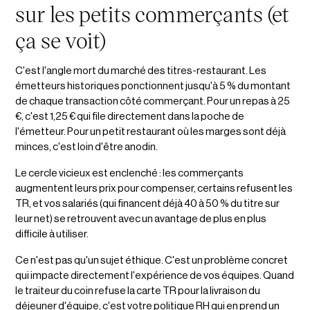
sur les petits commerçants (et
ça se voit)
C'est l'angle mort du marché des titres-restaurant. Les
émetteurs historiques ponctionnent jusqu'à 5 % du montant
de chaque transaction côté commerçant. Pour un repas à 25
€, c'est 1,25 € qui file directement dans la poche de
l'émetteur. Pour un petit restaurant où les marges sont déjà
minces, c'est loin d'être anodin.
Le cercle vicieux est enclenché : les commerçants
augmentent leurs prix pour compenser, certains refusent les
TR, et vos salariés (qui financent déjà 40 à 50 % du titre sur
leur net) se retrouvent avec un avantage de plus en plus
difficile à utiliser.
Ce n'est pas qu'un sujet éthique. C'est un problème concret
qui impacte directement l'expérience de vos équipes. Quand
le traiteur du coin refuse la carte TR pour la livraison du
déjeuner d'équipe, c'est votre politique RH qui en prend un