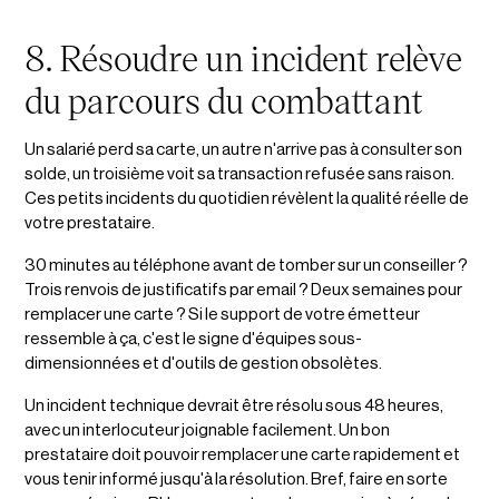
8. Résoudre un incident relève
du parcours du combattant
Un salarié perd sa carte, un autre n'arrive pas à consulter son
solde, un troisième voit sa transaction refusée sans raison.
Ces petits incidents du quotidien révèlent la qualité réelle de
votre prestataire.
30 minutes au téléphone avant de tomber sur un conseiller ?
Trois renvois de justificatifs par email ? Deux semaines pour
remplacer une carte ? Si le support de votre émetteur
ressemble à ça, c'est le signe d'équipes sous-
dimensionnées et d'outils de gestion obsolètes.
Un incident technique devrait être résolu sous 48 heures,
avec un interlocuteur joignable facilement. Un bon
prestataire doit pouvoir remplacer une carte rapidement et
vous tenir informé jusqu'à la résolution. Bref, faire en sorte