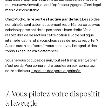
que vous avez investi, et seul l'opérateur y gagne. C'est légal,
mais c'est discutable.
Chez Mūcho,
le report est activé par défaut
. Les soldes
non utilisés sont automatiquement reportés, parce que vos
salariés apprécient de ne pas perdre leurs droits. Vous
restez libre de désactiver cette option si votre politique
interne le justifie. Et si vous choisissez de ne pas reporter ?
Aucun euro n'est "perdu" : vous conservez l'intégralité des
fonds. C'est une vraie différence !
Vous ne vous occupez de rien, tout est transparent, et rien
n'est perdu. Pour comprendre tous les enjeux, consultez
notre article sur
la gestion des perdus-périmés.
7. Vous pilotez votre dispositif
à l'aveugle