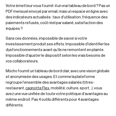
Votre émetteur vous fournit-il un vrai tableau de bord ? Pas un
PDF mensuel envoyé par email, mais un espace en ligne avec
des indicateurs actualisés : taux d'utilisation, fréquence des
paiements refusés, coût réel par salarié, satisfaction des
équipes ?
Sans ces données, impossible de savoir si votre
investissement produit ses effets. Impossible d'identifier les
dysfonctionnements avant qu'ils ne remontent en plainte.
Impossible d'ajuster le dispositif selon les vrais besoins de
vos collaborateurs.
Mūcho fournit un tableau de bord clair, avec une vision globale
et anonymisée des usages. Et comme la plateforme
regroupe l'ensemble des avantages salariés (titres-
restaurant,
cagnotte Flex
, mobilité, culture, sport...), vous
avez une vue unifiée de toute votre politique d'avantages au
même endroit. Pas 4 outils différents pour 4 avantages
différents.