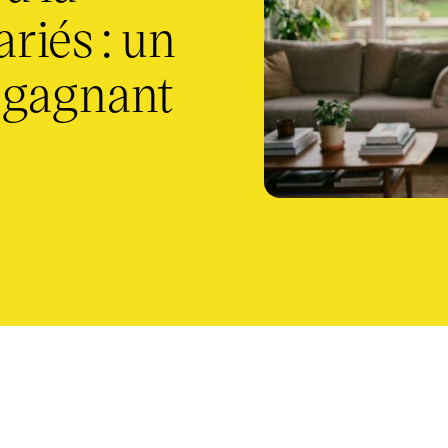
riés : un
-gagnant