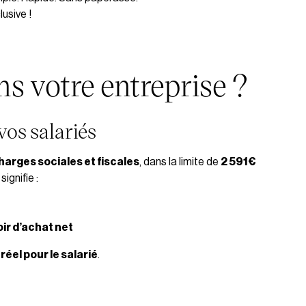
usive !
ns votre entreprise ?
vos salariés
harges sociales et fiscales
, dans la limite de
2 591€
ignifie :
ir d’achat net
réel pour le salarié
.