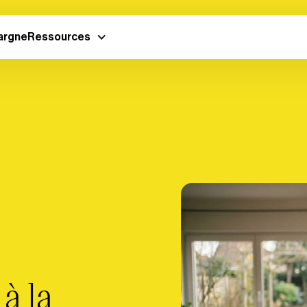
argne
Ressources
 à la