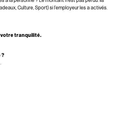
ces à la personne ? Le montant n’est pas perdu. Ils
deaux, Culture, Sport) si l’employeur les a activés.
otre tranquilité.
 ?
.