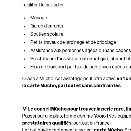
facilitent le quotidien :
Ménage
Garde d’enfants
Soutien scolaire
Petits travaux de jardinage et de bricolage
Assistance aux personnes âgées ou handicapées
Prestations d’assistance informatique, internet et
Frais de transport par taxi de personnes âgées ou 
Grâce à Mūcho, cet avantage peut être activé
en 1 c
la carte Mūcho, partout et sans contraintes
.
💡 Le conseil Mūcho pour trouver la perle rare, fi
Passer par une plateforme comme
Yoojo
! Vos équip
prestataires qualifiés
, partout en France.
Le tout payé directement avec leur
carte Mūcho
. Si