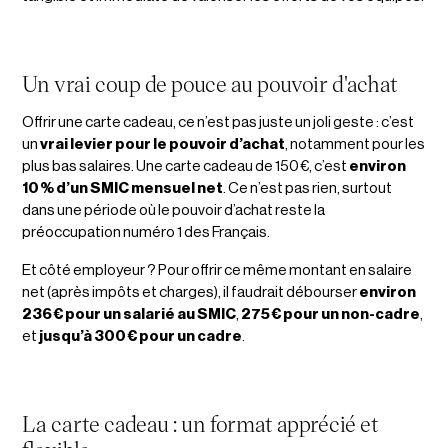
Un vrai coup de pouce au pouvoir d'achat
Offrir une carte cadeau, ce n’est pas juste un joli geste : c’est
un
vrai levier pour le pouvoir d’achat
, notamment pour les
plus bas salaires. Une carte cadeau de 150 €, c’est
environ
10 % d’un SMIC mensuel net
. Ce n’est pas rien, surtout
dans une période où le pouvoir d’achat reste la
préoccupation numéro 1 des Français.
Et côté employeur ? Pour offrir ce même montant en salaire
net (après impôts et charges), il faudrait débourser
environ
236 € pour un salarié au SMIC
,
275 € pour un non-cadre
,
et
jusqu’à 300 € pour un cadre
.
La carte cadeau : un format apprécié et