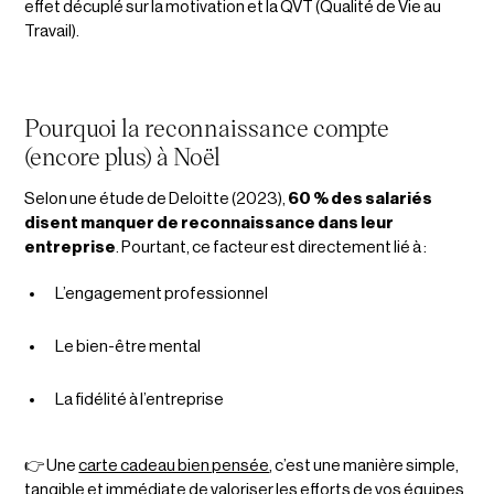
effet décuplé sur la motivation et la QVT (Qualité de Vie au
Travail).
Pourquoi la reconnaissance compte
(encore plus) à Noël
Selon une étude de Deloitte (2023),
60 % des salariés
disent manquer de reconnaissance dans leur
entreprise
. Pourtant, ce facteur est directement lié à :
L’engagement professionnel
Le bien-être mental
La fidélité à l’entreprise
👉 Une
carte cadeau bien pensée
, c’est une manière simple,
tangible et immédiate de valoriser les efforts de vos équipes.