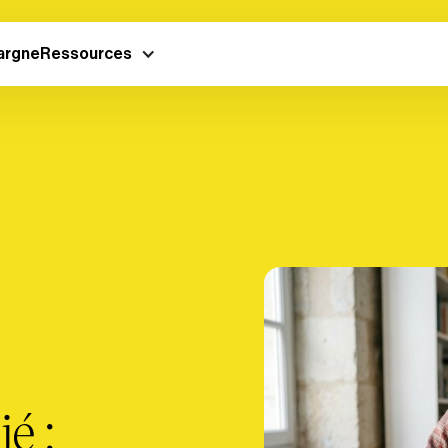
argne
Ressources
é :