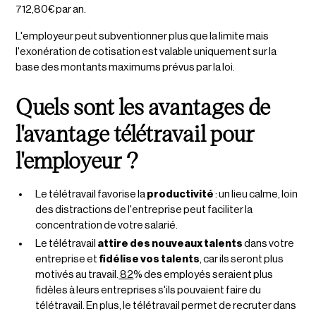
712,80€ par an.
L'employeur peut subventionner plus que la limite mais
l'exonération de cotisation est valable uniquement sur la
base des montants maximums prévus par la loi.
Quels sont les avantages de
l'avantage télétravail pour
l'employeur ?
Le télétravail favorise la
productivité
: un lieu calme, loin
des distractions de l'entreprise peut faciliter la
concentration de votre salarié.
Le télétravail
attire des nouveaux talents
dans votre
entreprise et
fidélise vos talents
, car ils seront plus
motivés au travail.
82
% des employés seraient plus
fidèles à leurs entreprises s'ils pouvaient faire du
télétravail. En plus, le télétravail permet de recruter dans