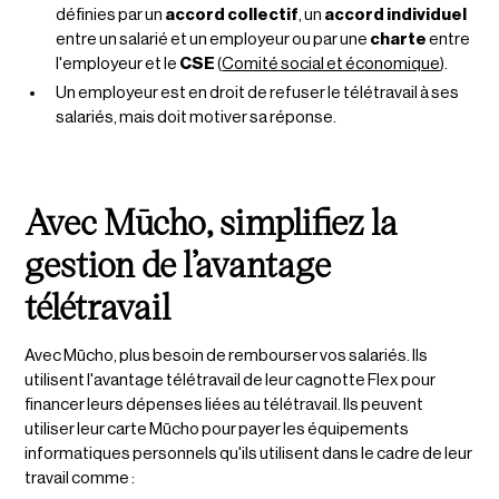
définies par un
accord collectif
, un
accord individuel
entre un salarié et un employeur ou par une
charte
entre
l'employeur et le
CSE
(
Comité social et économique
).
Un employeur est en droit de refuser le télétravail à ses
salariés, mais doit motiver sa réponse.
Avec Mūcho, simplifiez la
gestion de l’avantage
télétravail
Avec Mūcho, plus besoin de rembourser vos salariés. Ils
utilisent l'avantage télétravail de leur cagnotte Flex pour
financer leurs dépenses liées au télétravail. Ils peuvent
utiliser leur carte Mūcho pour payer les équipements
informatiques personnels qu'ils utilisent dans le cadre de leur
travail comme :