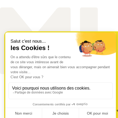
Une solution soutenue par :
Contact :
contact@getmucho.fr
Adresse :
18 rue d'Hauteville, 75010 Paris
Mentions légales
Politique de confidentialité
CGU-CGV
Médiateur 