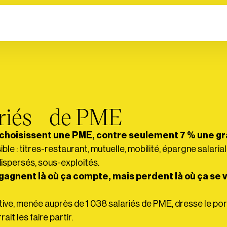
lariés de PME
 choisissent une PME, contre seulement 7 % une g
sible : titres-restaurant, mutuelle, mobilité, épargne salari
ispersés, sous-exploités.
gagnent là où ça compte, mais perdent là où ça se v
ive, menée auprès de 1 038 salariés de PME, dresse le portr
ait les faire partir.