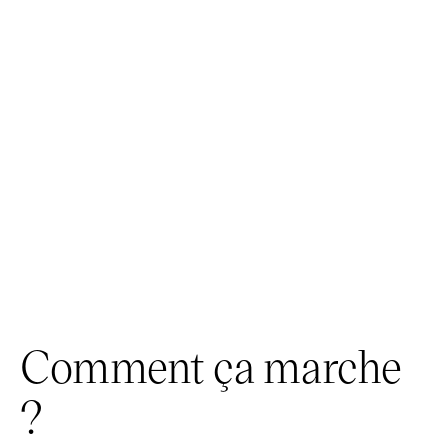
81 %
des gestionnaires RH déclarent ne pas
être à jour sur les justificatifs, ou
considèrent leur gestion comme trop
chronophage.
Comment ça marche
?