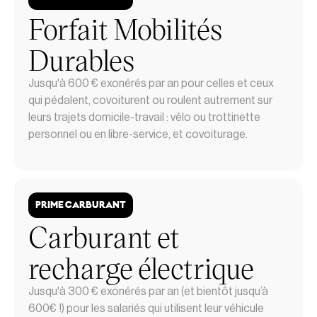
Forfait Mobilités
Durables
Jusqu'à 600 € exonérés par an pour celles et ceux
qui pédalent, covoiturent ou roulent autrement sur
leurs trajets domicile-travail : vélo ou trottinette
personnel ou en libre-service, et covoiturage.
PRIME CARBURANT
Carburant et
recharge électrique
Jusqu'à 300 € exonérés par an (et bientôt jusqu’à
600€ !) pour les salariés qui utilisent leur véhicule