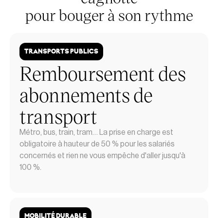
pour bouger à son rythme
TRANSPORTS PUBLICS
Remboursement des
abonnements de
transport
Métro, bus, train, tram… La prise en charge est
obligatoire à hauteur de 50 % pour les salariés
concernés et rien ne vous empêche d'aller jusqu'à
100 %.
MOBILITÉ DURABLE